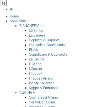
Salta
al
contenuto
Home
principale
Shop casa
BIANCHERIA
Le Tende
La camera
Copriletti e Trapunte
Lenzuola e Copripiumini
Plaids
Copridivano & Coprisedia
La Cucina
Il Bagno
I Cuscini
I Tappeti
I Tappeti Arredo
Infinity Collection
Nappe & Embrasse
CUCINA
Cucina Baci Milano
Ceramica Cucina
Accessori Cucina