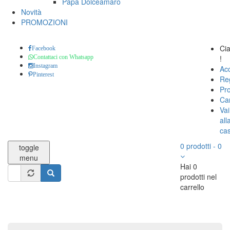
Papa Dolceamaro
Novità
PROMOZIONI
Ci
Facebook
!
Contattaci con Whatsapp
Instagram
Ac
Pinterest
Reg
Pro
Car
Vai
all
ca
0
prodotti
-
0
toggle
menu
Hai 0
Form
prodotti nel
di
carrello
Cerca
ricerca