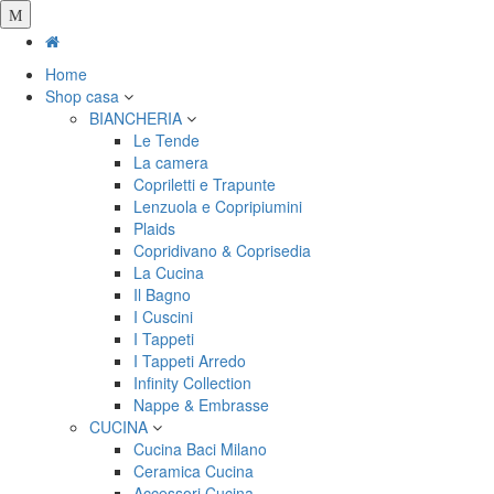
Salta
al
contenuto
Home
principale
Shop casa
BIANCHERIA
Le Tende
La camera
Copriletti e Trapunte
Lenzuola e Copripiumini
Plaids
Copridivano & Coprisedia
La Cucina
Il Bagno
I Cuscini
I Tappeti
I Tappeti Arredo
Infinity Collection
Nappe & Embrasse
CUCINA
Cucina Baci Milano
Ceramica Cucina
Accessori Cucina