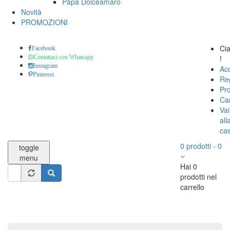
Papa Dolceamaro
Novità
PROMOZIONI
Ci
Facebook
!
Contattaci con Whatsapp
Instagram
Ac
Pinterest
Reg
Pro
Car
Vai
all
ca
0
prodotti
-
0
toggle
menu
Hai 0
Form
prodotti nel
di
carrello
Cerca
ricerca