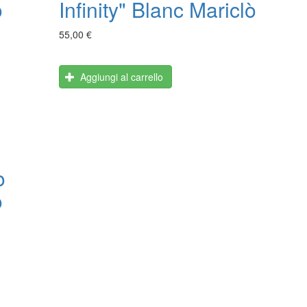
ò
Infinity" Blanc Mariclò
55,00 €
Aggiungi al carrello
o
ò