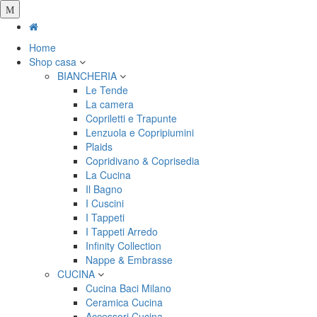
Salta
al
contenuto
Home
principale
Shop casa
BIANCHERIA
Le Tende
La camera
Copriletti e Trapunte
Lenzuola e Copripiumini
Plaids
Copridivano & Coprisedia
La Cucina
Il Bagno
I Cuscini
I Tappeti
I Tappeti Arredo
Infinity Collection
Nappe & Embrasse
CUCINA
Cucina Baci Milano
Ceramica Cucina
Accessori Cucina