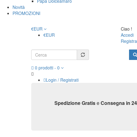
Papa Dolceamaro
Novità
PROMOZIONI
€
EUR
Ciao !
€
EUR
Accedi
Registra
Form
di
Cerca
0
prodotti
-
0
ricerca
Login / Registrati
Profilo
Carrello
Vai alla cassa
Spedizione Gratis
e
Consegna in 24
Home
Shop casa
Le Profumazio