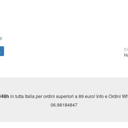
ti
Ha
/48h
in tutta Italia per ordini superiori a 89 euro! Info e Ordini
06.98184847
ni
Bomboniere
Marchi
Novità
PROMOZI