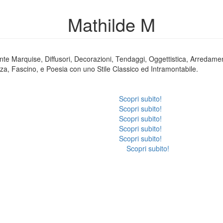
Mathilde M
te Marquise, Diffusori, Decorazioni, Tendaggi, Oggettistica, Arredamento
a, Fascino, e Poesia con uno Stile Classico ed Intramontabile.
Scopri subito!
Scopri subito!
RI
RICAR
Scopri subito!
Scopri subito!
Scopri subito!
AMBIENTE
PROFU
Scopri subito!
E COSMESI
CANDELE
 PER GESSI
CER
LAMP
I
ARRED
 NOTTE