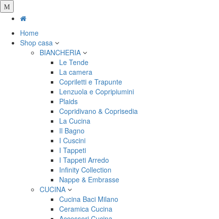
Salta
al
contenuto
Home
principale
Shop casa
BIANCHERIA
Le Tende
La camera
Copriletti e Trapunte
Lenzuola e Copripiumini
Plaids
Copridivano & Coprisedia
La Cucina
Il Bagno
I Cuscini
I Tappeti
I Tappeti Arredo
Infinity Collection
Nappe & Embrasse
CUCINA
Cucina Baci Milano
Ceramica Cucina
Accessori Cucina