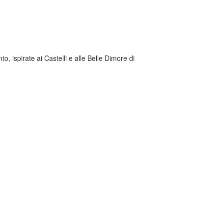
, ispirate ai Castelli e alle Belle Dimore di
ICHE DIFFUSORI
MA BIANCHERIA
 E PORTACANDELE
AMICA BAGNO
ADE DA TAVOLO
AMENTO GIORNO