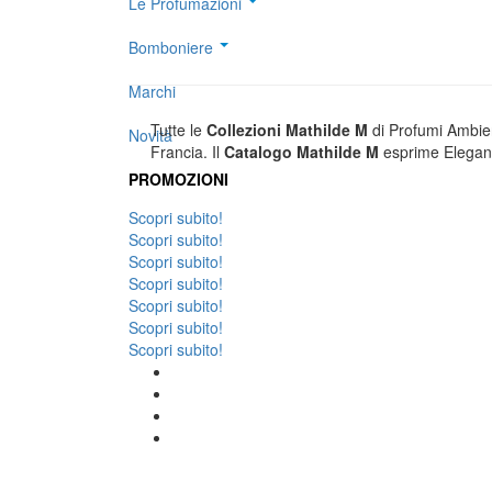
Le Profumazioni
Bomboniere
Marchi
Tutte le
Collezioni Mathilde M
di Profumi Ambien
Novità
Francia. Il
Catalogo Mathilde M
esprime Eleganz
PROMOZIONI
Scopri subito!
Scopri subito!
DIFFUSO
Scopri subito!
Scopri subito!
Scopri subito!
PROFUMI SPRAY 
Scopri subito!
PROFUMI DONNA 
Scopri subito!
GESSI E PROFUMI
SAPONI
CUSCIN
ARREDAMENTO