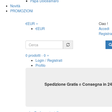
Papa Dolceamaro
Novità
PROMOZIONI
€
EUR
Ciao !
€
EUR
Accedi
Registra
Form
di
Cerca
0
prodotti
-
0
ricerca
Login / Registrati
Profilo
Carrello
Vai alla cassa
Spedizione Gratis
e
Consegna in 24
Home
Shop casa