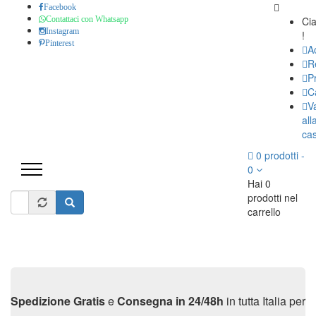
Salta
Facebook
al
Ci
Contattaci con Whatsapp
Instagram
contenuto
!
Pinterest
principale
A
R
Pr
C
V
all
ca
Form
0
prodotti
-
0
di
Hai 0
prodotti nel
ricerca
carrello
Cerca
Spedizione Gratis
e
Consegna in 24/48h
in tutta Italia per