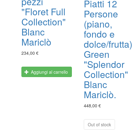
pezzi
Piatti 12
"Floret Full
Persone
Collection"
(piano,
Blanc
fondo e
Mariclò
dolce/frutta)
Green
234,00 €
"Splendor
Collection"
Aggiungi al carrello
Blanc
Mariclò.
448,00 €
Out of stock