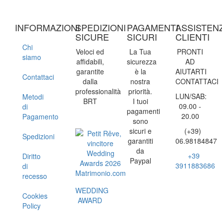
INFORMAZIONI
SPEDIZIONI
PAGAMENTI
ASSISTEN
SICURE
SICURI
CLIENTI
Chi
Veloci ed
La Tua
PRONTI
siamo
affidabili,
sicurezza
AD
garantite
è la
AIUTARTI
Contattaci
dalla
nostra
CONTATTACI
professionalità
priorità.
LUN/SAB:
Metodi
BRT
I tuoi
09.00 -
di
pagamenti
20.00
Pagamento
sono
sicuri e
(+39)
Spedizioni
garantiti
06.98184847
da
+39
Diritto
Paypal
3911883686
di
recesso
WEDDING
Cookies
AWARD
Policy