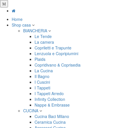
Salta
al
contenuto
Home
principale
Shop casa
BIANCHERIA
Le Tende
La camera
Copriletti e Trapunte
Lenzuola e Copripiumini
Plaids
Copridivano & Coprisedia
La Cucina
Il Bagno
I Cuscini
I Tappeti
I Tappeti Arredo
Infinity Collection
Nappe & Embrasse
CUCINA
Cucina Baci Milano
Ceramica Cucina
Accessori Cucina