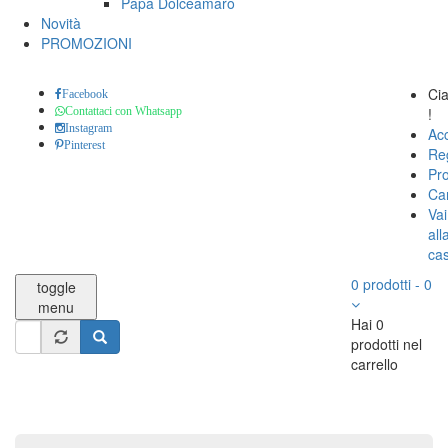
Papa Dolceamaro
Novità
PROMOZIONI
Ci
Facebook
!
Contattaci con Whatsapp
Instagram
Ac
Pinterest
Reg
Pro
Car
Vai
all
ca
0
prodotti
-
0
toggle
menu
Hai 0
Form
prodotti nel
di
carrello
Cerca
ricerca