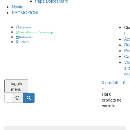
Papa Dolceamaro
Novità
PROMOZIONI
Ci
Facebook
!
Contattaci con Whatsapp
Instagram
Ac
Pinterest
Reg
Pro
Car
Vai
all
ca
0
prodotti
-
0
toggle
menu
Hai 0
Form
prodotti nel
di
carrello
Cerca
ricerca