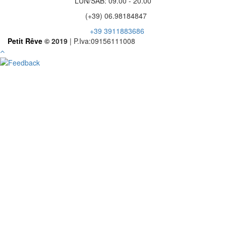
LUN/SAB: 09.00 - 20.00
(+39) 06.98184847
+39 3911883686
Petit Rêve
© 2019
| P.Iva:09156111008