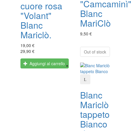
"Camcaminì
cuore rosa
Blanc
"Volant"
MariClò
Blanc
Mariclò.
9,50 €
19,00 €
29,90 €
Out of stock
Aggiungi al carrello
Blanc
Mariclò
tappeto
Bianco