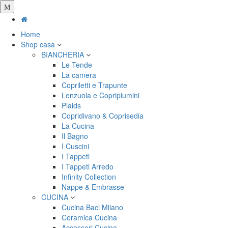
Salta
al
contenuto
Home
principale
Shop casa
BIANCHERIA
Le Tende
La camera
Copriletti e Trapunte
Lenzuola e Copripiumini
Plaids
Copridivano & Coprisedia
La Cucina
Il Bagno
I Cuscini
I Tappeti
I Tappeti Arredo
Infinity Collection
Nappe & Embrasse
CUCINA
Cucina Baci Milano
Ceramica Cucina
Accessori Cucina